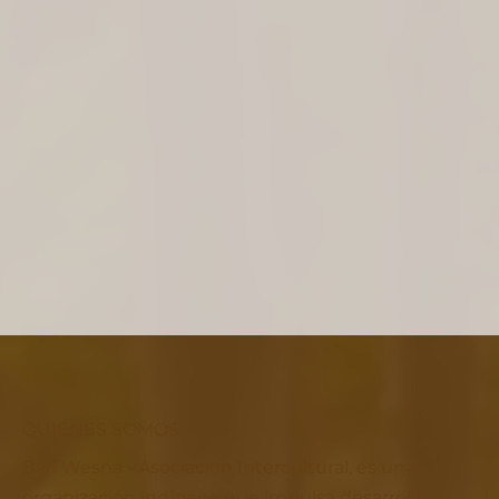
QUIÉNES SOMOS >
Bari Wesna - Asociación Intercultural, es una
organización indígena que impulsa desarrollo y