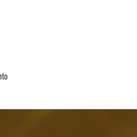
nto
FA