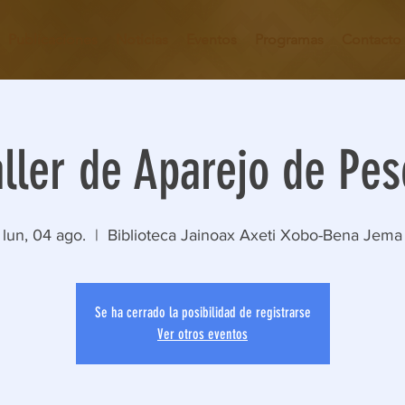
Publicaciones
Noticias
Eventos
Programas
Contacto
aller de Aparejo de Pes
lun, 04 ago.
  |  
Biblioteca Jainoax Axeti Xobo-Bena Jema
Se ha cerrado la posibilidad de registrarse
Ver otros eventos