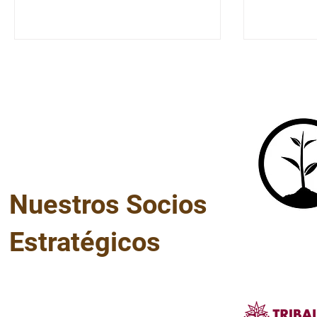
nativas para la vigilancia y defensa
Educación
de sus territorios mediante la
(EIB) shi
integración de herramientas
Muñoz Agu
tecnológicas y conocimientos
distingui
propios. A lo largo de las jornadas de
Indígenas
capacitación desarrolladas en las
ceremoni
comunidades participantes,
momento 
hombres, mujeres y jóvenes
emoción p
indígenas han fortalecido sus con
reconocer 
compromi
Nuestros Socios
Estratégicos