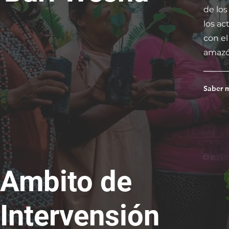
de lo
los ac
con el
amazó
Saber m
Ambito de
Intervensión