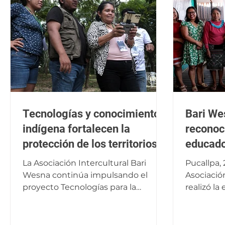
Tecnologías y conocimiento
Bari We
indígena fortalecen la
reconoc
protección de los territorios
educado
en Ucayali
Betty R
La Asociación Intercultural Bari
Pucallpa, 
por obt
Wesna continúa impulsando el
Asociació
proyecto Tecnologías para la
realizó la
Mujeres
Protección Territorial Indígena
reconocim
Educad
(TPTI), una iniciativa que fortalece las
Indigeno
capacidades de las comunidades
(ILED) a l